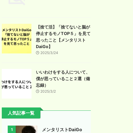
【捨て活】「捨てないと脳が
停止するモノTOP５」を見て
思ったこと【メンタリスト
DaiGo】
2025/3/24
いいわけをする人について、
僕が思っていること２選（備
忘録）
2025/3/2
人気記事一覧
メンタリストDaiGo
1