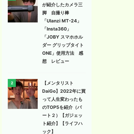
が紹介したカメラ三
脚 自撮り棒
「Ulanzi MT-24」
「Insta360」
「JOBY スマホホル
ダー グリップタイト
ONE」使用方法 感
想 レビュー
【メンタリスト
2
DaiGo】2022年に買
って人生変わったも
のTOP5を紹介（パ
ート２）【ガジェッ
ト紹介】【ライフハ
ック】