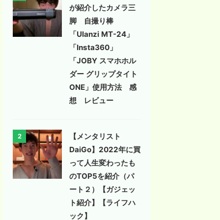
が紹介したカメラ三
脚 自撮り棒
「Ulanzi MT-24」
「Insta360」
「JOBY スマホホル
ダー グリップタイト
ONE」使用方法 感
想 レビュー
【メンタリスト
2
DaiGo】2022年に買
って人生変わったも
のTOP5を紹介（パ
ート２）【ガジェッ
ト紹介】【ライフハ
ック】