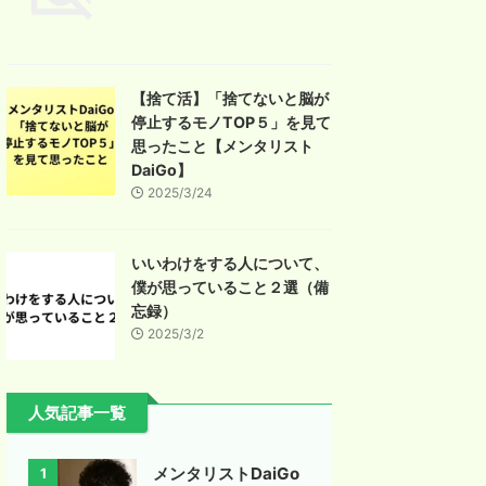
【捨て活】「捨てないと脳が
停止するモノTOP５」を見て
思ったこと【メンタリスト
DaiGo】
2025/3/24
いいわけをする人について、
僕が思っていること２選（備
忘録）
2025/3/2
人気記事一覧
メンタリストDaiGo
1