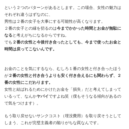
という２つのパターンがあるとします。この場合、女性の魅力は
それぞれ違うはずなのに、
男性は２番の女子を大事にする可能性が高くなります。
２番の女子との縁を切るのは
今までかかった時間とお金が無駄に
なる
と考えがちになるからですね。
でも
２番の女性と今後付き合ったとしても、今まで使ったお金と
時間は戻ってこないんです。
お金のことを気にするなら、むしろ１番の女性と付き合ったほう
が
２番の女性と付き合うよりも安く付き合えるにも関わらず、２
番の女性にこだわります。
女性と結ばれるためにかけたお金を「損失」だと考えてしまって
いるって、なんか
ヤバイ
ですよね笑（僕もそうなる傾向があるの
で気をつけます）。
もう取り戻せないサンクコスト（埋没費用）を取り戻そうとして
しまう、これが完璧主義者の陥りがちな罠なんです。