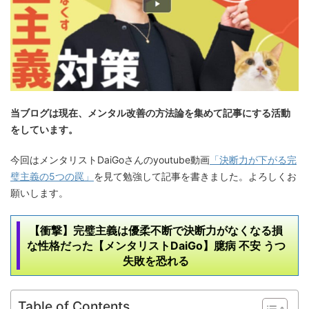
当ブログは現在、メンタル改善の方法論を集めて記事にする活動
をしています。
今回はメンタリストDaiGoさんのyoutube動画
「決断力が下がる完
璧主義の5つの罠」
を見て勉強して記事を書きました。よろしくお
願いします。
【衝撃】完璧主義は優柔不断で決断力がなくなる損
な性格だった【メンタリストDaiGo】臆病 不安 うつ
失敗を恐れる
Table of Contents