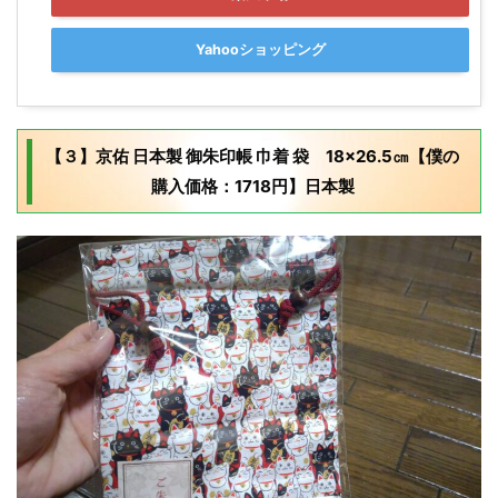
Yahooショッピング
【３】京佑 日本製 御朱印帳 巾着 袋 18×26.5㎝【僕の
購入価格：1718円】日本製