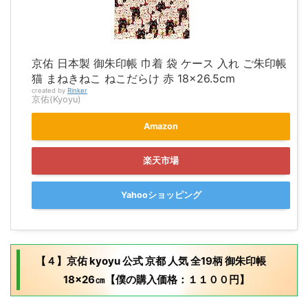
京佑 日本製 御朱印帳 巾着 袋 ケース 入れ ご朱印帳
猫 まねきねこ ねこだらけ 赤 18×26.5cm
created by
Rinker
京佑(Kyoyu)
Amazon
楽天市場
Yahooショッピング
【４】京佑 kyoyu 公式 京都 人気 全19柄 御朱印帳
18×26㎝【僕の購入価格：１１００円】