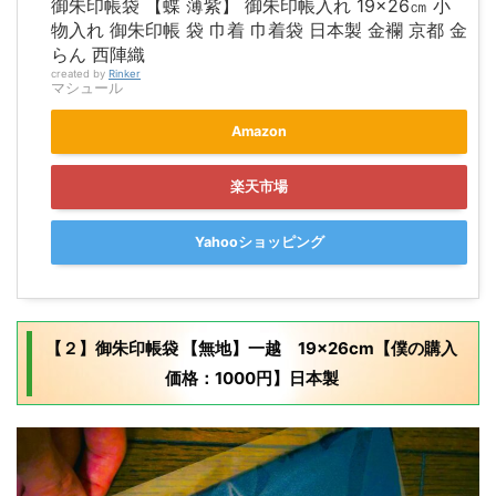
御朱印帳袋 【蝶 薄紫】 御朱印帳入れ 19×26㎝ 小
物入れ 御朱印帳 袋 巾着 巾着袋 日本製 金襴 京都 金
らん 西陣織
created by
Rinker
マシュール
Amazon
楽天市場
Yahooショッピング
【２】御朱印帳袋 【無地】一越 19×26cm【僕の購入
価格：1000円】日本製