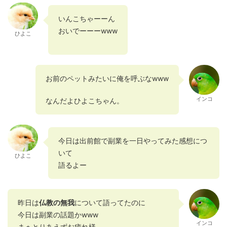
いんこちゃーーん
おいでーーーwww
ひよこ
お前のペットみたいに俺を呼ぶなwww
インコ
なんだよひよこちゃん。
今日は出前館で副業を一日やってみた感想につ
いて
ひよこ
語るよー
昨日は
仏教の無我
について語ってたのに
今日は副業の話題かwww
インコ
まぁとりあえずお疲れ様。