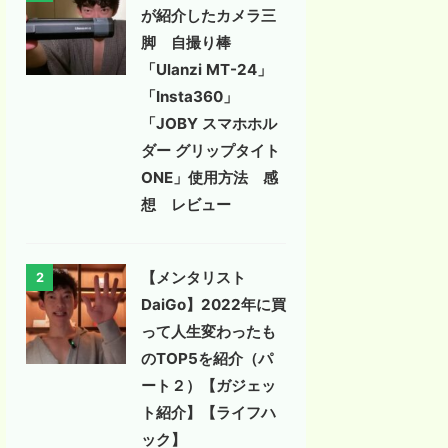
が紹介したカメラ三
脚 自撮り棒
「Ulanzi MT-24」
「Insta360」
「JOBY スマホホル
ダー グリップタイト
ONE」使用方法 感
想 レビュー
【メンタリスト
2
DaiGo】2022年に買
って人生変わったも
のTOP5を紹介（パ
ート２）【ガジェッ
ト紹介】【ライフハ
ック】