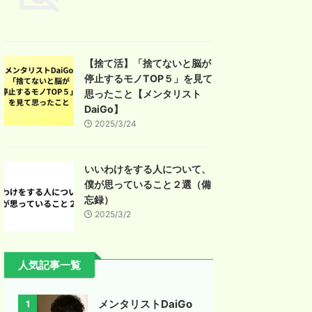
【捨て活】「捨てないと脳が
停止するモノTOP５」を見て
思ったこと【メンタリスト
DaiGo】
2025/3/24
いいわけをする人について、
僕が思っていること２選（備
忘録）
2025/3/2
人気記事一覧
メンタリストDaiGo
1