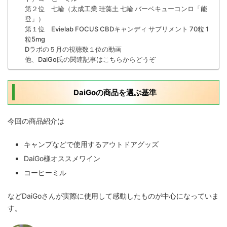
第２位 七輪（太成工業 珪藻土 七輪 バーベキューコンロ「能
登」）
第１位 Evielab FOCUS CBDキャンディ サプリメント 70粒 1
粒5mg
Dラボの５月の視聴数１位の動画
他、DaiGo氏の関連記事はこちらからどうぞ
DaiGoの商品を選ぶ基準
今回の商品紹介は
キャンプなどで使用するアウトドアグッズ
DaiGo様オススメワイン
コーヒーミル
などDaiGoさんが実際に使用して感動したものが中心になっていま
す。