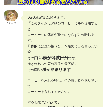
DaiGo様の話は続きます。
「このタイムモア制のコーヒーミルを使用する
フクロウ
と、
コーヒー豆の薄皮が粉々にならずに分離しま
す。
具体的には豆の挽（ひ）き始めに出る白っぽい
粉、
白い粉が薄皮部分
その
です。
挽き終わった豆の容器の最下部に
白い粉が溜まります
その
コーヒーを入れる時は、その白い粉を取り除い
て
コーヒーを入れてください。
すると雑味が消えて、