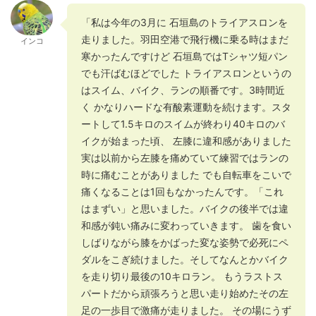
「私は今年の3月に 石垣島のトライアスロンを
走りました。羽田空港で飛行機に乗る時はまだ
インコ
寒かったんですけど 石垣島ではTシャツ短パン
でも汗ばむほどでした トライアスロンというの
はスイム、バイク、ランの順番です。3時間近
く かなりハードな有酸素運動を続けます。スタ
ートして1.5キロのスイムが終わり40キロのバ
イクが始まった頃、 左膝に違和感がありました
実は以前から左膝を痛めていて練習ではランの
時に痛むことがありました でも自転車をこいで
痛くなることは1回もなかったんです。「これ
はまずい」と思いました。バイクの後半では違
和感が鈍い痛みに変わっていきます。 歯を食い
しばりながら膝をかばった変な姿勢で必死にペ
ダルをこぎ続けました。そしてなんとかバイク
を走り切り最後の10キロラン。 もうラストス
パートだから頑張ろうと思い走り始めたその左
足の一歩目で激痛が走りました。 その場にうず