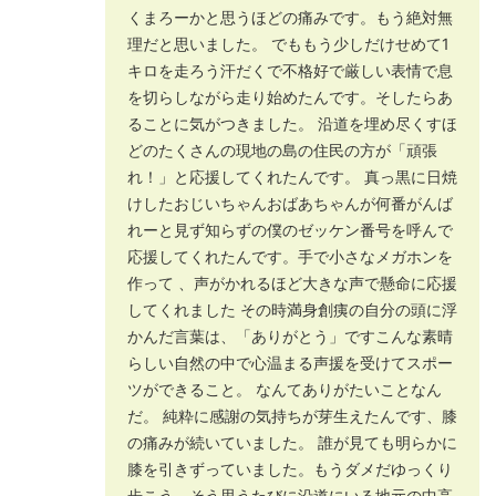
くまろーかと思うほどの痛みです。もう絶対無
理だと思いました。 でももう少しだけせめて1
キロを走ろう汗だくで不格好で厳しい表情で息
を切らしながら走り始めたんです。そしたらあ
ることに気がつきました。 沿道を埋め尽くすほ
どのたくさんの現地の島の住民の方が「頑張
れ！」と応援してくれたんです。 真っ黒に日焼
けしたおじいちゃんおばあちゃんが何番がんば
れーと見ず知らずの僕のゼッケン番号を呼んで
応援してくれたんです。手で小さなメガホンを
作って 、声がかれるほど大きな声で懸命に応援
してくれました その時満身創痍の自分の頭に浮
かんだ言葉は、「ありがとう」ですこんな素晴
らしい自然の中で心温まる声援を受けてスポー
ツができること。 なんてありがたいことなん
だ。 純粋に感謝の気持ちが芽生えたんです、膝
の痛みが続いていました。 誰が見ても明らかに
膝を引きずっていました。もうダメだゆっくり
歩こう、そう思うたびに沿道にいる地元の中高