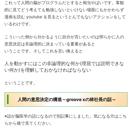
これって人間の脳がプログラムだとすると相当やばいです。客観
的に見てどう考えても勉強しないといけない場面にもかかわらず
漫画を読む
youtube を見る
というとんでもないアクションをして
いるわけです。
こういった例から分かるように自分が言いたいのは明らかに人の
意思決定は
非論理的
に決まっている要素があると
いうことです。そしてこれを言い換えると
人を動かすにはこの
非論理的な何か(理屈では説明できな
い何か)
を理解しておかなければならない
ということです。
人間の意思決定の構造～groove xの林社長の話～
※話が脳医学の話になるので別記事にしました。気になる方はこち
らから後で見てください。