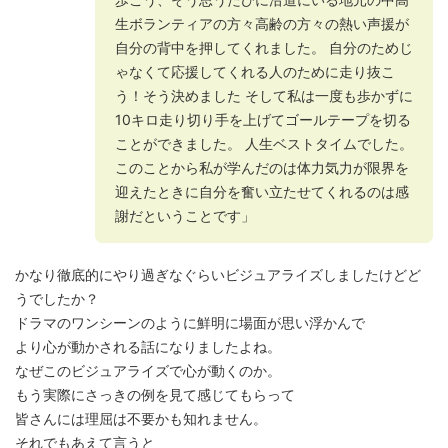
生ボランティアの方々高齢の方々の熱い声援が
自分の背中を押してくれました。 自分のためじ
ゃなくて応援してくれる人のために走り抜こ
う！そう決めました そして私は一度も歩かずに
10キロ走り切り手を上げてゴールテープを切る
ことができました。 人生ベストタイムでした。
このことから私が学んだのは体力気力が限界を
迎えたときに自分を奮い立たせてくれるのは感
謝だということです」
かなり徹底的にやり過ぎなぐらいビジュアライズしましたけどど
うでしたか？
ドラマのワンシーンのように鮮明に場面が思い浮かんで
より心が動かされる話になりましたよね。
なぜこのビジュアライズで心が動くのか。
もう実際にさっきの例を見て感じてもらって
皆さんには理屈は不要かも知れません。
それでもあえて言うと