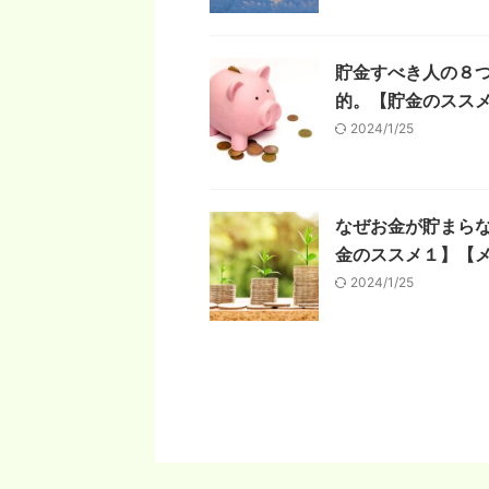
貯金すべき人の８
的。【貯金のスス
2024/1/25
なぜお金が貯まら
金のススメ１】【メ
2024/1/25