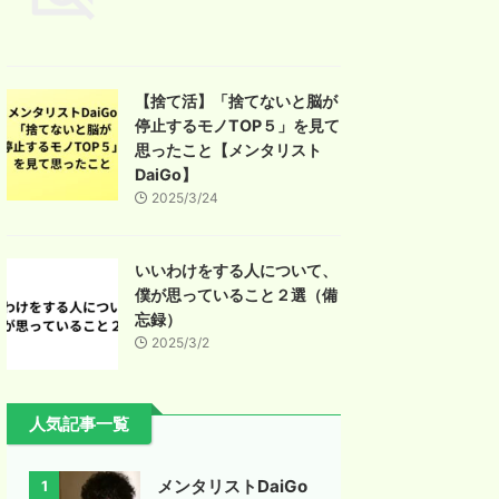
【捨て活】「捨てないと脳が
停止するモノTOP５」を見て
思ったこと【メンタリスト
DaiGo】
2025/3/24
いいわけをする人について、
僕が思っていること２選（備
忘録）
2025/3/2
人気記事一覧
メンタリストDaiGo
1