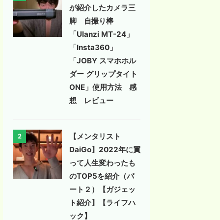
が紹介したカメラ三
脚 自撮り棒
「Ulanzi MT-24」
「Insta360」
「JOBY スマホホル
ダー グリップタイト
ONE」使用方法 感
想 レビュー
【メンタリスト
2
DaiGo】2022年に買
って人生変わったも
のTOP5を紹介（パ
ート２）【ガジェッ
ト紹介】【ライフハ
ック】