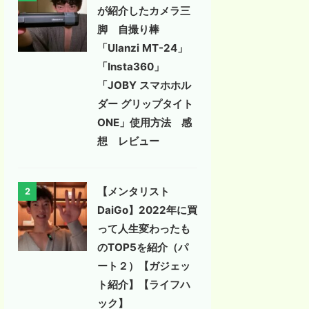
が紹介したカメラ三
脚 自撮り棒
「Ulanzi MT-24」
「Insta360」
「JOBY スマホホル
ダー グリップタイト
ONE」使用方法 感
想 レビュー
【メンタリスト
2
DaiGo】2022年に買
って人生変わったも
のTOP5を紹介（パ
ート２）【ガジェッ
ト紹介】【ライフハ
ック】