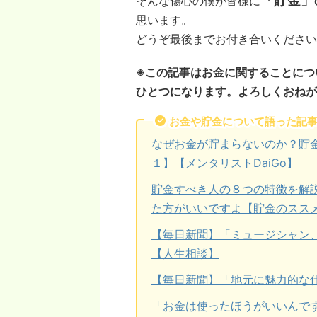
「貯金」
そんな傷心の僕が皆様に
思います。
どうぞ最後までお付き合いください
※この記事はお金に関することにつ
ひとつになります。よろしくおねが
お金や貯金について語った記
なぜお金が貯まらないのか？貯
１】【メンタリストDaiGo】
貯金すべき人の８つの特徴を解
た方がいいですよ【貯金のスス
【毎日新聞】「ミュージシャン、
【人生相談】
【毎日新聞】「地元に魅力的な
「お金は使ったほうがいいんで