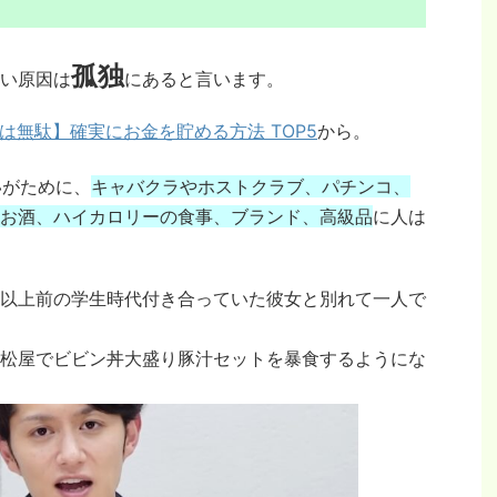
孤独
い原因は
にあると言います。
は無駄】確実にお金を貯める方法 TOP5
から。
いがために、
キャバクラやホストクラブ、パチンコ、
お酒、ハイカロリーの食事、ブランド、高級品
に人は
以上前の学生時代付き合っていた彼女と別れて一人で
松屋でビビン丼大盛り豚汁セットを暴食するようにな