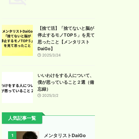
【捨て活】「捨てないと脳が
停止するモノTOP５」を見て
思ったこと【メンタリスト
DaiGo】
2025/3/24
いいわけをする人について、
僕が思っていること２選（備
忘録）
2025/3/2
人気記事一覧
メンタリストDaiGo
1