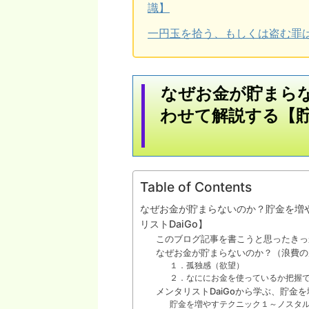
識】
一円玉を拾う、もしくは盗む罪
なぜお金が貯まら
わせて解説する【
Table of Contents
なぜお金が貯まらないのか？貯金を増
リストDaiGo】
このブログ記事を書こうと思ったきっ
なぜお金が貯まらないのか？（浪費の
１．孤独感（欲望）
２．なににお金を使っているか把握
メンタリストDaiGoから学ぶ、貯金
貯金を増やすテクニック１～ノスタ