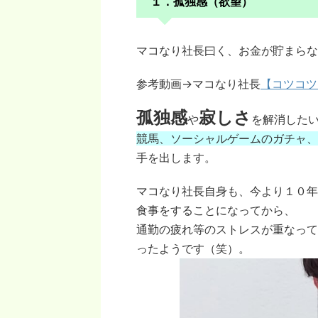
１．孤独感（欲望）
マコなり社長曰く、お金が貯まらな
参考動画→マコなり社長
【コツコツ
孤独感
寂しさ
や
を解消した
競馬、ソーシャルゲームのガチャ、
手を出します。
マコなり社長自身も、今より１０年
食事をすることになってから、
通勤の疲れ等のストレスが重なって
ったようです（笑）。