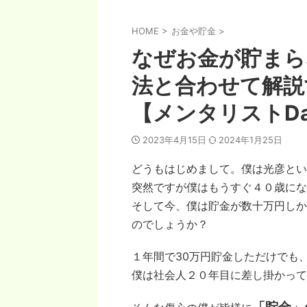
HOME
>
お金や貯金
>
なぜお金が貯まら
法と合わせて解説
【メンタリストDa
2023年4月15日
2024年1月25日
どうもはじめまして。僕は光彦という
突然ですが僕はもうすぐ４０歳にな
そして今、僕は貯金が数十万円しか
のでしょうか？
１年間で30万円貯金しただけでも、
僕は社会人２０年目に差し掛かって