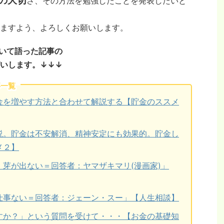
の大切
さ、その方法を勉強したことを発表したいと
ますよう、よろしくお願いします。
いて語った記事の
いします。↓↓↓
事一覧
金を増やす方法と合わせて解説する【貯金のススメ
説。貯金は不安解消、精神安定にも効果的。貯金し
メ２】
芽が出ない＝回答者：ヤマザキマリ(漫画家)」
仕事ない＝回答者：ジェーン・スー」【人生相談】
すか？」という質問を受けて・・・【お金の基礎知