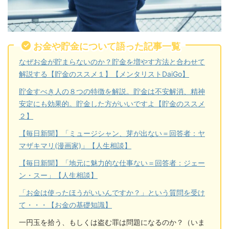
お金や貯金について語った記事一覧
なぜお金が貯まらないのか？貯金を増やす方法と合わせて
解説する【貯金のススメ１】【メンタリストDaiGo】
貯金すべき人の８つの特徴を解説。貯金は不安解消、精神
安定にも効果的。貯金した方がいいですよ【貯金のススメ
２】
【毎日新聞】「ミュージシャン、芽が出ない＝回答者：ヤ
マザキマリ(漫画家)」【人生相談】
【毎日新聞】「地元に魅力的な仕事ない＝回答者：ジェー
ン・スー」【人生相談】
「お金は使ったほうがいいんですか？」という質問を受け
て・・・【お金の基礎知識】
一円玉を拾う、もしくは盗む罪は問題になるのか？（いま