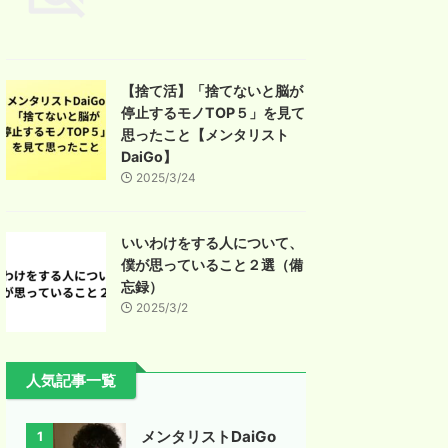
【捨て活】「捨てないと脳が
停止するモノTOP５」を見て
思ったこと【メンタリスト
DaiGo】
2025/3/24
いいわけをする人について、
僕が思っていること２選（備
忘録）
2025/3/2
人気記事一覧
メンタリストDaiGo
1