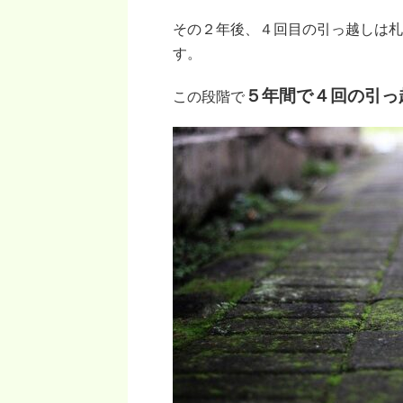
その２年後、４回目の引っ越しは札
す。
５年間で４回の引っ
この段階で