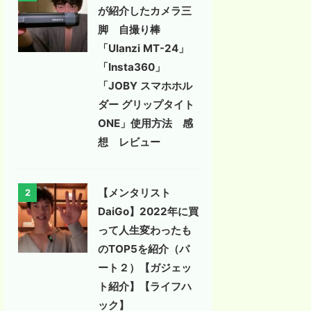
が紹介したカメラ三
脚 自撮り棒
「Ulanzi MT-24」
「Insta360」
「JOBY スマホホル
ダー グリップタイト
ONE」使用方法 感
想 レビュー
【メンタリスト
2
DaiGo】2022年に買
って人生変わったも
のTOP5を紹介（パ
ート２）【ガジェッ
ト紹介】【ライフハ
ック】